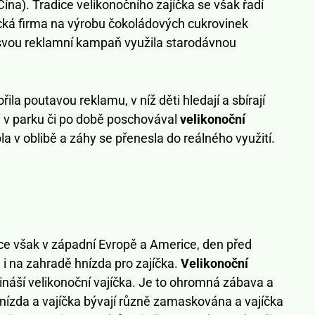
ína). Tradice velikonočního zajíčka se však řadí
cká firma na výrobu čokoládových cukrovinek
 svou reklamní kampaň využila starodávnou
la poutavou reklamu, v níž děti hledají a sbírají
ě, v parku či po době poschovával
velikonoční
la v oblibě a záhy se přenesla do reálného využití.
íce však v západní Evropě a Americe, den před
 i na zahradě hnízda pro zajíčka.
Velikonoční
ináší velikonoční vajíčka. Je to ohromná zábava a
hnízda a vajíčka bývají různě zamaskována a vajíčka