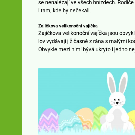
se nenalézají ve všech hnízdech. Rodiče 
i tam, kde by nečekali.
Zajíčkova velikonoční vajíčka
Zajíčkova velikonoční vajíčka jsou obvyk
lov vydávají již časně z rána s malými ko
Obvykle mezi nimi bývá ukryto i jedno nej