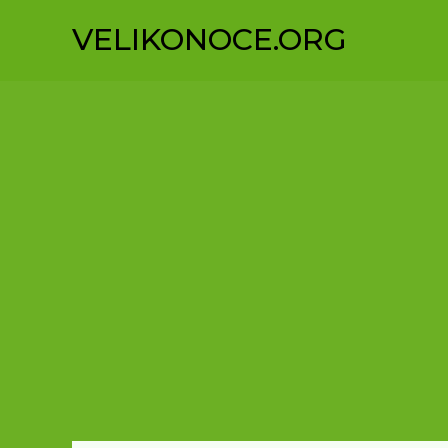
Přeskočit
VELIKONOCE.ORG
na
obsah