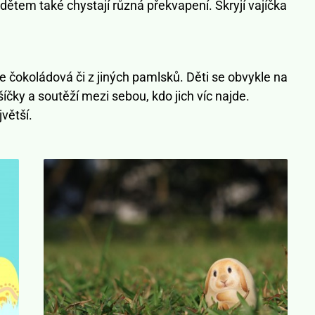
dětem také chystají různá překvapení. Skryjí vajíčka
le čokoládová či z jiných pamlsků. Děti se obvykle na
šíčky a soutěží mezi sebou, kdo jich víc najde.
větší.