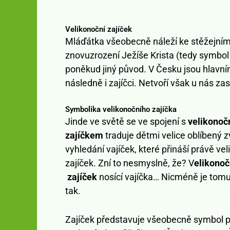
Velikonoční zajíček
Mláďátka všeobecně náleží ke stěžejním 
znovuzrození Ježíše Krista (tedy symbol 
poněkud jiný původ. V Česku jsou hlavní
následně i zajíčci. Netvoří však u nás zas
Symbolika velikonočního zajíčka
Jinde ve světě se ve spojení s
velikonoč
zajíčkem
traduje dětmi velice oblíbený 
vyhledání vajíček, které přináší právě ve
zajíček. Zní to nesmyslně, že? V
elikonoč
zajíček
nosící vajíčka… Nicméně je tom
tak.
Zajíček představuje všeobecně symbol pr