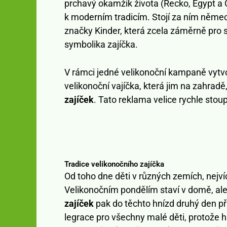
prchavý okamžik života (Řecko, Egypt a Č
k moderním tradicím. Stojí za ním něme
značky Kinder, která zcela záměrně pro
symbolika zajíčka.
V rámci jedné velikonoční kampaně vytvoři
velikonoční vajíčka, která jim na zahrad
zajíček
. Tato reklama velice rychle stoup
Tradice velikonočního zajíčka
Od toho dne děti v různých zemích, nejv
Velikonočním pondělím staví v domě, ale
zajíček
pak do těchto hnízd druhý den př
legrace pro všechny malé děti, protože 