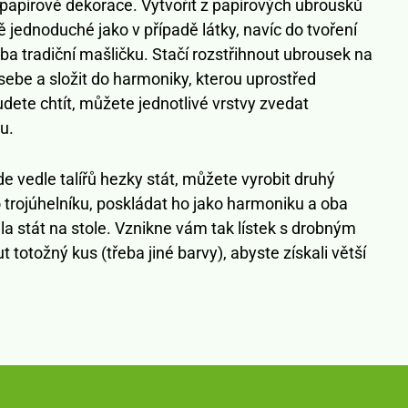
papírové dekorace. Vytvořit z papírových ubrousků
 jednoduché jako v případě látky, navíc do tvoření
eba tradiční mašličku. Stačí rozstřihnout ubrousek na
a sebe a složit do harmoniky, kterou uprostřed
ete chtít, můžete jednotlivé vrstvy zvedat
u.
de vedle talířů hezky stát, můžete vyrobit druhý
 trojúhelníku, poskládat ho jako harmoniku a oba
la stát na stole. Vznikne vám tak lístek s drobným
totožný kus (třeba jiné barvy), abyste získali větší