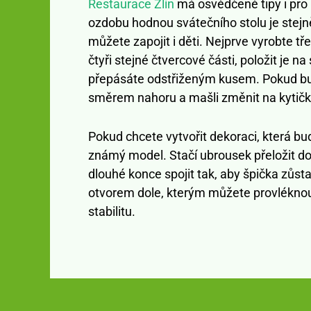
Restaurace Zlín
má osvědčené tipy i pro 
ozdobu hodnou svátečního stolu je stejně
můžete zapojit i děti. Nejprve vyrobte tř
čtyři stejné čtvercové části, položit je n
přepásáte odstřiženým kusem. Pokud bud
směrem nahoru a mašli změnit na kytičk
Pokud chcete vytvořit dekoraci, která bu
známý model. Stačí ubrousek přeložit do
dlouhé konce spojit tak, aby špička zůsta
otvorem dole, kterým můžete provléknout 
stabilitu.