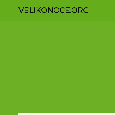
Přeskočit
VELIKONOCE.ORG
na
obsah