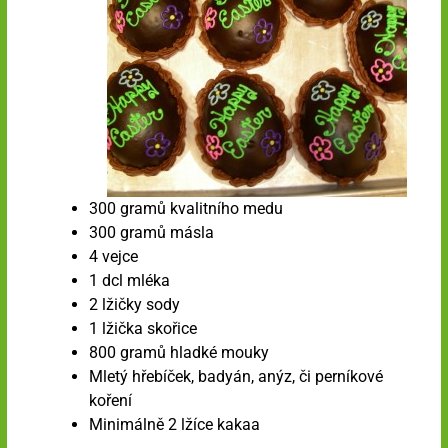
300 gramů kvalitního medu
300 gramů másla
4 vejce
1 dcl mléka
2 lžičky sody
1 lžička skořice
800 gramů hladké mouky
Mletý hřebíček, badyán, anýz, či perníkové
koření
Minimálně 2 lžíce kakaa