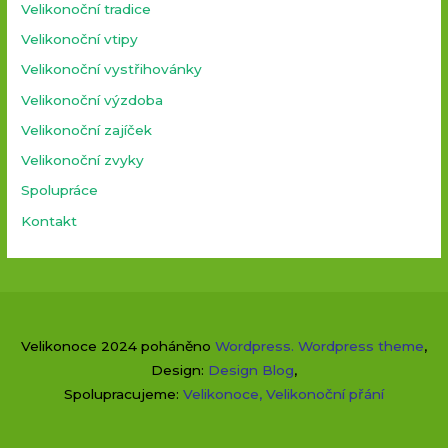
Velikonoční tradice
Velikonoční vtipy
Velikonoční vystřihovánky
Velikonoční výzdoba
Velikonoční zajíček
Velikonoční zvyky
Spolupráce
Kontakt
Velikonoce 2024 poháněno
Wordpress
.
Wordpress theme
,
Design:
Design Blog
,
Spolupracujeme:
Velikonoce
,
Velikonoční přání