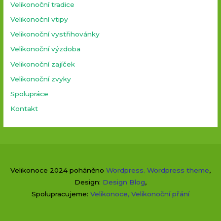
Velikonoční tradice
Velikonoční vtipy
Velikonoční vystřihovánky
Velikonoční výzdoba
Velikonoční zajíček
Velikonoční zvyky
Spolupráce
Kontakt
Velikonoce 2024 poháněno
Wordpress
.
Wordpress theme
,
Design:
Design Blog
,
Spolupracujeme:
Velikonoce
,
Velikonoční přání