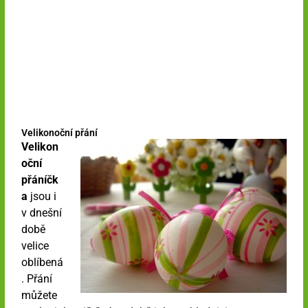
Velikonoční přání
Velikon
oční
přáníčk
a
jsou i
v dnešní
době
velice
oblíbená
. Přání
můžete