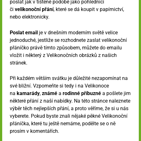
poslat jak v tištěné podobě jako pohlednici
či
velikonoční přání
, které se dá koupit v papírnictví,
nebo elektronicky.
Poslat email
je v dnešním moderním světě velice
jednoduché, jestliže se rozhodnete zaslat velikonoční
přáníčko právě tímto způsobem, můžete do emailu
vložit i některý z Velikonočních obrázků z našich
stránek.
Při každém větším svátku je důležité nezapomínat na
své bližní. Vzpomeňte si tedy i na Velikonoce
na
kamarády
,
známé
a
rodinné příbuzné
a pošlete jim
některé přání z naší nabídky. Na této stránce naleznete
výběr těch nejlepších přání, a proto věříme, že si u nás
vyberete. Pokud byste znali nějaké pěkné Velikonoční
přáníčka, které tu ještě nemáme, podělte se o ně
prosím v komentářích.