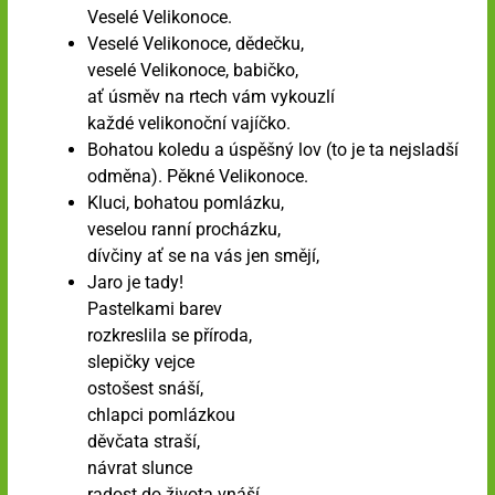
Veselé Velikonoce.
Veselé Velikonoce, dědečku,
veselé Velikonoce, babičko,
ať úsměv na rtech vám vykouzlí
každé velikonoční vajíčko.
Bohatou koledu a úspěšný lov (to je ta nejsladší
odměna). Pěkné Velikonoce.
Kluci, bohatou pomlázku,
veselou ranní procházku,
dívčiny ať se na vás jen smějí,
Jaro je tady!
Pastelkami barev
rozkreslila se příroda,
slepičky vejce
ostošest snáší,
chlapci pomlázkou
děvčata straší,
návrat slunce
radost do života vnáší.